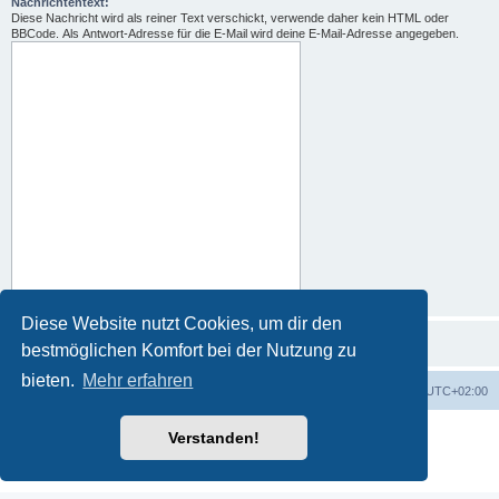
Nachrichtentext:
Diese Nachricht wird als reiner Text verschickt, verwende daher kein HTML oder
BBCode. Als Antwort-Adresse für die E-Mail wird deine E-Mail-Adresse angegeben.
Diese Website nutzt Cookies, um dir den
bestmöglichen Komfort bei der Nutzung zu
bieten.
Mehr erfahren
Portal
Foren-Übersicht
Alle Zeiten sind
UTC+02:00
Powered by
phpBB
® Forum Software © phpBB Limited
Verstanden!
Deutsche Übersetzung durch
phpBB.de
Datenschutz
|
Nutzungsbedingungen