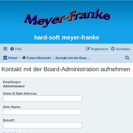
hard-soft meyer-franke
FAQ
Registrieren
Anmelden
S
Portal
Foren-Übersicht
Kontakt mit der Board-Administration aufnehmen
u
Kontakt mit der Board-Administration aufnehmen
c
h
Empfänger:
Administrator
e
Deine E-Mail-Adresse:
Dein Name:
Betreff: