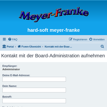
hard-soft meyer-franke
FAQ
Registrieren
Anmelden
S
Portal
Foren-Übersicht
Kontakt mit der Board-Administration aufnehmen
u
Kontakt mit der Board-Administration aufnehmen
c
h
Empfänger:
Administrator
e
Deine E-Mail-Adresse:
Dein Name:
Betreff: