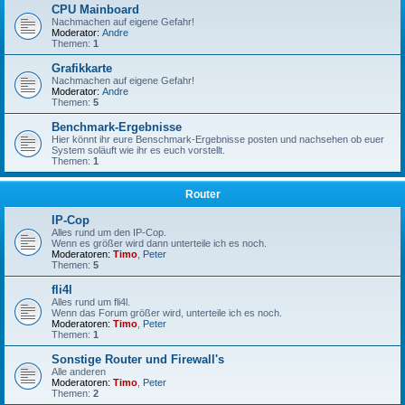
CPU Mainboard
Nachmachen auf eigene Gefahr!
Moderator:
Andre
Themen:
1
Grafikkarte
Nachmachen auf eigene Gefahr!
Moderator:
Andre
Themen:
5
Benchmark-Ergebnisse
Hier könnt ihr eure Benschmark-Ergebnisse posten und nachsehen ob euer
System soläuft wie ihr es euch vorstellt.
Themen:
1
Router
IP-Cop
Alles rund um den IP-Cop.
Wenn es größer wird dann unterteile ich es noch.
Moderatoren:
Timo
,
Peter
Themen:
5
fli4l
Alles rund um fli4l.
Wenn das Forum größer wird, unterteile ich es noch.
Moderatoren:
Timo
,
Peter
Themen:
1
Sonstige Router und Firewall's
Alle anderen
Moderatoren:
Timo
,
Peter
Themen:
2