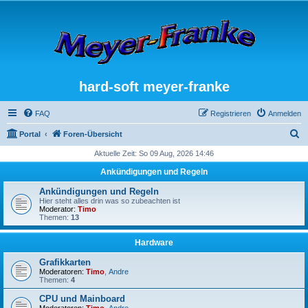
hard-soft meyer-franke
FAQ
Registrieren
Anmelden
S
Portal
Foren-Übersicht
u
Aktuelle Zeit: So 09 Aug, 2026 14:46
c
Ankündigungen und Regeln
h
Ankündigungen und Regeln
e
Hier steht alles drin was so zubeachten ist
Moderator:
Timo
Themen:
13
Hardware
Grafikkarten
Moderatoren:
Timo
,
Andre
Themen:
4
CPU und Mainboard