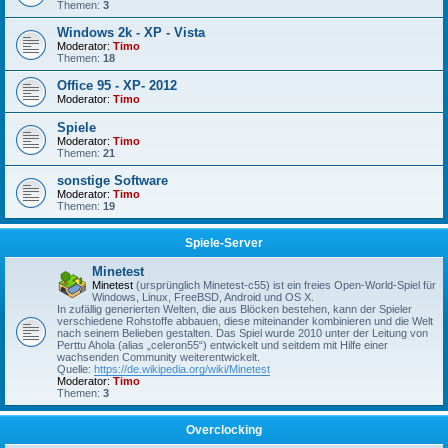
Themen:
3
Windows 2k - XP - Vista
Moderator:
Timo
Themen:
18
Office 95 - XP- 2012
Moderator:
Timo
Spiele
Moderator:
Timo
Themen:
21
sonstige Software
Moderator:
Timo
Themen:
19
Spiele-Server
Minetest
Minetest
(ursprünglich Minetest-c55) ist ein freies Open-World-Spiel für
Windows, Linux, FreeBSD, Android und OS X.
In zufällig generierten Welten, die aus Blöcken bestehen, kann der Spieler
verschiedene Rohstoffe abbauen, diese miteinander kombinieren und die Welt
nach seinem Belieben gestalten. Das Spiel wurde 2010 unter der Leitung von
Perttu Ahola (alias „celeron55“) entwickelt und seitdem mit Hilfe einer
wachsenden Community weiterentwickelt.
Quelle:
https://de.wikipedia.org/wiki/Minetest
Moderator:
Timo
Themen:
3
Overclocking