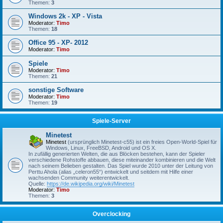
Themen:
3
Windows 2k - XP - Vista
Moderator:
Timo
Themen:
18
Office 95 - XP- 2012
Moderator:
Timo
Spiele
Moderator:
Timo
Themen:
21
sonstige Software
Moderator:
Timo
Themen:
19
Spiele-Server
Minetest
Minetest
(ursprünglich Minetest-c55) ist ein freies Open-World-Spiel für
Windows, Linux, FreeBSD, Android und OS X.
In zufällig generierten Welten, die aus Blöcken bestehen, kann der Spieler
verschiedene Rohstoffe abbauen, diese miteinander kombinieren und die Welt
nach seinem Belieben gestalten. Das Spiel wurde 2010 unter der Leitung von
Perttu Ahola (alias „celeron55“) entwickelt und seitdem mit Hilfe einer
wachsenden Community weiterentwickelt.
Quelle:
https://de.wikipedia.org/wiki/Minetest
Moderator:
Timo
Themen:
3
Overclocking