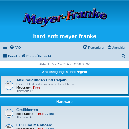
hard-soft meyer-franke
FAQ
Registrieren
Anmelden
S
Portal
Foren-Übersicht
u
Aktuelle Zeit: So 09 Aug, 2026 05:37
c
Ankündigungen und Regeln
h
Ankündigungen und Regeln
e
Hier steht alles drin was so zubeachten ist
Moderator:
Timo
Themen:
13
Hardware
Grafikkarten
Moderatoren:
Timo
,
Andre
Themen:
4
CPU und Mainboard