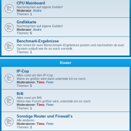
CPU Mainboard
Nachmachen auf eigene Gefahr!
Moderator:
Andre
Themen:
1
Grafikkarte
Nachmachen auf eigene Gefahr!
Moderator:
Andre
Themen:
5
Benchmark-Ergebnisse
Hier könnt ihr eure Benschmark-Ergebnisse posten und nachsehen ob euer
System soläuft wie ihr es euch vorstellt.
Themen:
1
Router
IP-Cop
Alles rund um den IP-Cop.
Wenn es größer wird dann unterteile ich es noch.
Moderatoren:
Timo
,
Peter
Themen:
5
fli4l
Alles rund um fli4l.
Wenn das Forum größer wird, unterteile ich es noch.
Moderatoren:
Timo
,
Peter
Themen:
1
Sonstige Router und Firewall's
Alle anderen
Moderatoren:
Timo
,
Peter
Themen:
2