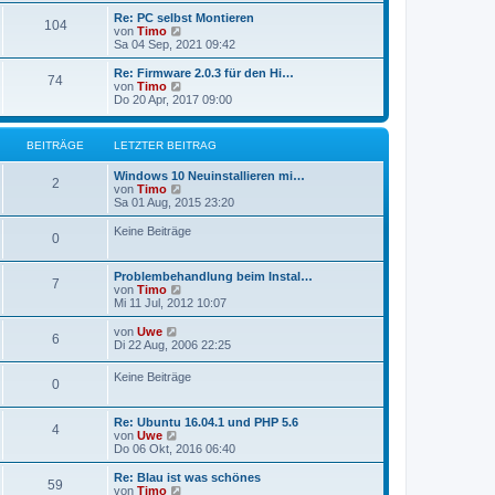
u
r
g
e
Re: PC selbst Montieren
B
104
s
N
von
Timo
e
t
e
Sa 04 Sep, 2021 09:42
i
e
u
t
r
e
Re: Firmware 2.0.3 für den Hi…
r
74
B
s
N
von
Timo
a
e
t
e
Do 20 Apr, 2017 09:00
g
i
e
u
t
r
e
r
B
s
BEITRÄGE
LETZTER BEITRAG
a
e
t
g
i
e
Windows 10 Neuinstallieren mi…
t
r
2
N
von
Timo
r
B
e
Sa 01 Aug, 2015 23:20
a
e
u
g
i
e
Keine Beiträge
t
0
s
r
t
a
e
g
Problembehandlung beim Instal…
r
7
N
von
Timo
B
e
Mi 11 Jul, 2012 10:07
e
u
i
e
N
von
Uwe
t
6
s
e
Di 22 Aug, 2006 22:25
r
t
u
a
e
e
g
Keine Beiträge
r
0
s
B
t
e
e
i
Re: Ubuntu 16.04.1 und PHP 5.6
r
4
N
t
von
Uwe
B
e
r
Do 06 Okt, 2016 06:40
e
u
a
i
e
g
t
Re: Blau ist was schönes
59
s
r
N
von
Timo