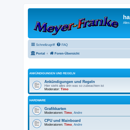
ha
Alle
Schnellzugriff
FAQ
Portal
Foren-Übersicht
ANKÜNDIGUNGEN UND REGELN
Ankündigungen und Regeln
Hier steht alles drin was so zubeachten ist
Moderator:
Timo
HARDWARE
Grafikkarten
Moderatoren:
Timo
,
Andre
CPU und Mainboard
Moderatoren:
Timo
,
Andre