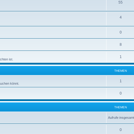
55
4
0
8
1
hten ist.
THEMEN
1
auchen könnt.
0
THEMEN
Aufrufe insgesam
0