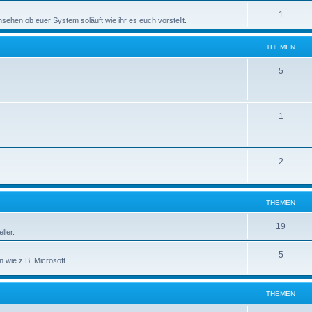
1
ehen ob euer System soläuft wie ihr es euch vorstellt.
THEMEN
5
1
2
THEMEN
19
ller.
5
 wie z.B. Microsoft.
THEMEN