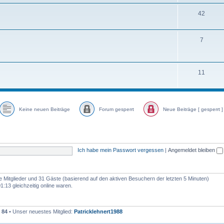
42
7
11
Keine neuen Beiträge
Forum gesperrt
Neue Beiträge [ gesperrt ]
Ich habe mein Passwort vergessen
|
Angemeldet bleiben
re Mitglieder und 31 Gäste (basierend auf den aktiven Besuchern der letzten 5 Minuten)
:13 gleichzeitig online waren.
t
84
• Unser neuestes Mitglied:
Patricklehnert1988