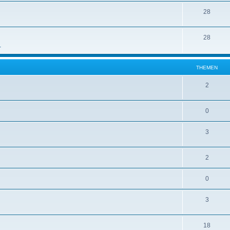
28
28
r
THEMEN
2
0
3
2
0
3
18