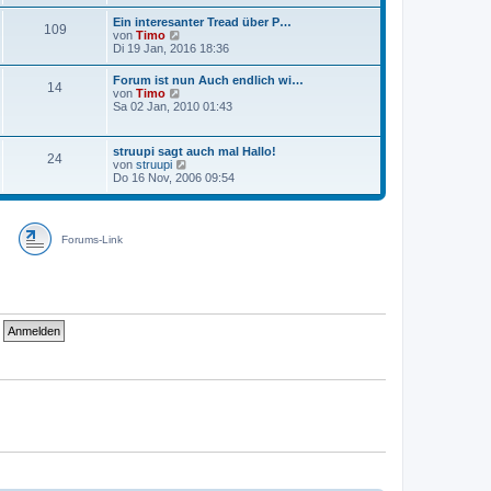
Ein interesanter Tread über P…
109
N
von
Timo
e
Di 19 Jan, 2016 18:36
u
e
Forum ist nun Auch endlich wi…
14
s
N
von
Timo
t
e
Sa 02 Jan, 2010 01:43
e
u
r
e
B
s
struupi sagt auch mal Hallo!
e
24
t
N
von
struupi
i
e
e
Do 16 Nov, 2006 09:54
t
r
u
r
B
e
a
e
s
g
i
t
t
Forums-Link
e
r
r
a
B
g
e
i
t
r
a
g