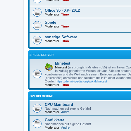
Office 95 - XP- 2012
Moderator:
Timo
Spiele
Moderator:
Timo
sonstige Software
Moderator:
Timo
SPIELE-SERVER
Minetest
Minetest
(ursprünglich Minetest-c55) ist ein freies 
In zufällig generierten Welten, die aus Blöcken best
kombinieren und die Welt nach seinem Belieben gestalten. Das
„celeron55“) entwickelt und seitdem mit Hilfe einer wachsen
Quelle:
https://de.wikipedia.org/wiki/Minetest
Moderator:
Timo
OVERCLOCKING
CPU Mainboard
Nachmachen auf eigene Gefahr!
Moderator:
Andre
Grafikkarte
Nachmachen auf eigene Gefahr!
Moderator:
Andre