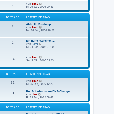
r
e
N
von
Timo
B
7
s
e
Mi 25 Jan, 2006 00:41
e
t
u
i
e
e
t
r
s
r
BEITRÄGE
LETZTER BEITRAG
B
t
a
e
e
g
i
Aktuelle Roadmap
r
6
t
N
von
Timo
B
r
e
Mo 14 Aug, 2006 18:21
e
a
u
i
g
e
t
s
r
Ich hatte mal einen ...
1
t
a
N
von
Peter
e
g
e
Mi 24 Sep, 2003 01:20
r
u
B
e
e
s
N
von
Timo
i
14
t
e
Sa 11 Okt, 2003 03:43
t
e
u
r
r
e
a
B
s
g
e
t
BEITRÄGE
LETZTER BEITRAG
i
e
t
r
r
N
von
Timo
B
32
a
e
Mi 25 Okt, 2006 12:22
e
g
u
i
e
t
Re: Schadsoftware DNS-Changer
11
s
r
N
von
Uwe
t
a
e
Fr 13 Jan, 2012 08:47
e
g
u
r
e
B
s
BEITRÄGE
LETZTER BEITRAG
e
t
i
e