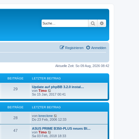
Suche
Erweiterte Suche
Registrieren
Anmelden
Aktuelle Zeit: So 09 Aug, 2026 08:42
BEITRÄGE
LETZTER BEITRAG
Update auf phpBB 3.2.0 instal…
29
N
von
Timo
e
So 15 Jan, 2017 00:41
u
e
s
BEITRÄGE
LETZTER BEITRAG
t
e
N
von
loneclone
r
28
e
Do 23 Feb, 2006 12:33
B
u
e
e
i
ASUS PRIME B350-PLUS neues BI…
47
s
t
N
von
Timo
t
r
e
Sa 03 Feb, 2018 18:33
e
a