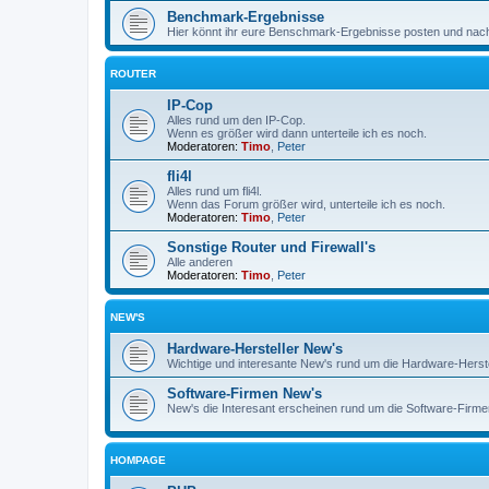
Benchmark-Ergebnisse
Hier könnt ihr eure Benschmark-Ergebnisse posten und nachs
ROUTER
IP-Cop
Alles rund um den IP-Cop.
Wenn es größer wird dann unterteile ich es noch.
Moderatoren:
Timo
,
Peter
fli4l
Alles rund um fli4l.
Wenn das Forum größer wird, unterteile ich es noch.
Moderatoren:
Timo
,
Peter
Sonstige Router und Firewall's
Alle anderen
Moderatoren:
Timo
,
Peter
NEW'S
Hardware-Hersteller New's
Wichtige und interesante New's rund um die Hardware-Herste
Software-Firmen New's
New's die Interesant erscheinen rund um die Software-Firmen
HOMPAGE