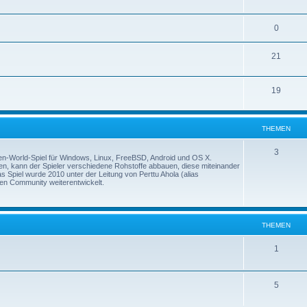
0
21
19
THEMEN
3
Open-World-Spiel für Windows, Linux, FreeBSD, Android und OS X.
ehen, kann der Spieler verschiedene Rohstoffe abbauen, diese miteinander
 Spiel wurde 2010 unter der Leitung von Perttu Ahola (alias
den Community weiterentwickelt.
THEMEN
1
5