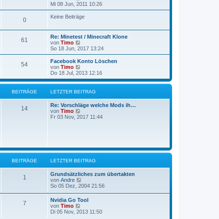
t
a
e
Mi 08 Jun, 2011 10:26
e
g
u
r
e
Keine Beiträge
0
B
s
e
t
i
e
Re: Minetest / Minecraft Klone
t
r
61
N
von
Timo
r
B
e
So 18 Jun, 2017 13:24
a
e
u
g
i
e
Facebook Konto Löschen
t
54
s
N
von
Timo
r
t
e
Do 18 Jul, 2013 12:16
a
e
u
g
r
e
B
s
BEITRÄGE
LETZTER BEITRAG
e
t
i
e
Re: Vorschläge welche Mods ih…
t
r
14
N
von
Timo
r
B
e
Fr 03 Nov, 2017 11:44
a
e
u
g
i
e
t
s
r
t
a
e
g
r
B
BEITRÄGE
LETZTER BEITRAG
e
i
Grundsätzliches zum übertakten
t
1
N
von
Andre
r
e
So 05 Dez, 2004 21:56
a
u
g
e
Nvidia Go Tool
7
s
N
von
Timo
t
e
Di 05 Nov, 2013 11:50
e
u