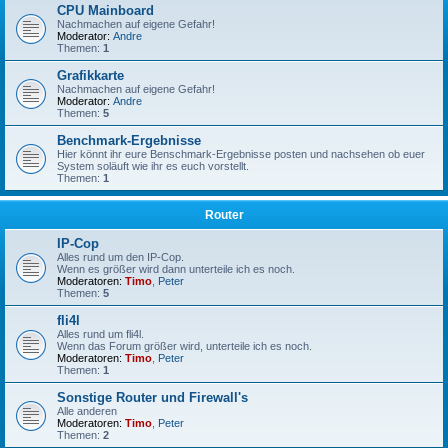
CPU Mainboard
Nachmachen auf eigene Gefahr!
Moderator:
Andre
Themen:
1
Grafikkarte
Nachmachen auf eigene Gefahr!
Moderator:
Andre
Themen:
5
Benchmark-Ergebnisse
Hier könnt ihr eure Benschmark-Ergebnisse posten und nachsehen ob euer
System soläuft wie ihr es euch vorstellt.
Themen:
1
Router
IP-Cop
Alles rund um den IP-Cop.
Wenn es größer wird dann unterteile ich es noch.
Moderatoren:
Timo
,
Peter
Themen:
5
fli4l
Alles rund um fli4l.
Wenn das Forum größer wird, unterteile ich es noch.
Moderatoren:
Timo
,
Peter
Themen:
1
Sonstige Router und Firewall's
Alle anderen
Moderatoren:
Timo
,
Peter
Themen:
2