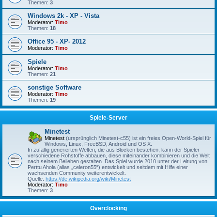
Themen:
3
Windows 2k - XP - Vista
Moderator:
Timo
Themen:
18
Office 95 - XP- 2012
Moderator:
Timo
Spiele
Moderator:
Timo
Themen:
21
sonstige Software
Moderator:
Timo
Themen:
19
Spiele-Server
Minetest
Minetest
(ursprünglich Minetest-c55) ist ein freies Open-World-Spiel für
Windows, Linux, FreeBSD, Android und OS X.
In zufällig generierten Welten, die aus Blöcken bestehen, kann der Spieler
verschiedene Rohstoffe abbauen, diese miteinander kombinieren und die Welt
nach seinem Belieben gestalten. Das Spiel wurde 2010 unter der Leitung von
Perttu Ahola (alias „celeron55“) entwickelt und seitdem mit Hilfe einer
wachsenden Community weiterentwickelt.
Quelle:
https://de.wikipedia.org/wiki/Minetest
Moderator:
Timo
Themen:
3
Overclocking