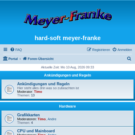
hard-soft meyer-franke
FAQ
Registrieren
Anmelden
S
Portal
Foren-Übersicht
u
Aktuelle Zeit: Mo 10 Aug, 2026 09:33
c
Ankündigungen und Regeln
h
Ankündigungen und Regeln
e
Hier steht alles drin was so zubeachten ist
Moderator:
Timo
Themen:
13
Hardware
Grafikkarten
Moderatoren:
Timo
,
Andre
Themen:
4
CPU und Mainboard