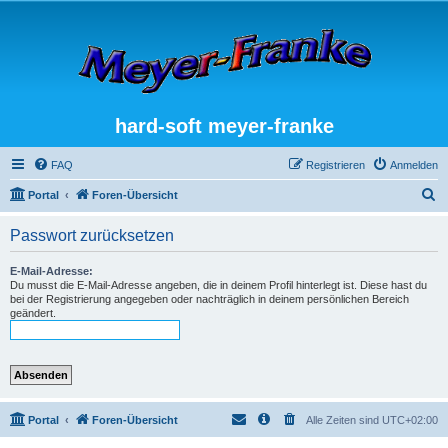
hard-soft meyer-franke
FAQ
Registrieren
Anmelden
S
Portal
Foren-Übersicht
u
Passwort zurücksetzen
c
h
E-Mail-Adresse:
Du musst die E-Mail-Adresse angeben, die in deinem Profil hinterlegt ist. Diese hast du
e
bei der Registrierung angegeben oder nachträglich in deinem persönlichen Bereich
geändert.
Portal
Foren-Übersicht
Alle Zeiten sind
UTC+02:00