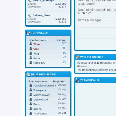
Noch nicht gespielt! Muß i
felix7s_Plantage
anschauen!
Größe:
1.72 MiB
Downloads:
31574
Noch nicht gespielt! Interes
auch nicht.
Juliens_Haus
Größe:
1.32 MiB
Ist mir alles egal
Downloads:
31575
TOP POSTER
Benutzername
Beiträge
526
Timo
235
Uwe
90
Siggi
WER IST ONLINE?
45
Andre
22
Insgesamt sind
11
Besucher onli
Richie500
Minuten)
Der Besucherrekord liegt bei
1
NEUE MITGLIEDER
TEAMSPEAK 3
Benutzername
Registriert
20 Aug
Patricklehnert1988
03 Nov
Frankyedv
24 Aug
Marc/Ascaiath
29 Jun
Marc/Mac96
25 Feb
Reus
03 Mär
alberto
25 Dez
ThomasBer