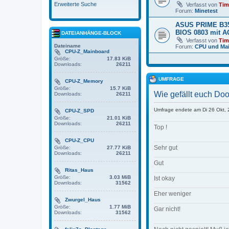
Erweiterte Suche
Verfasst von
Ti
Forum:
Minetest
ASUS PRIME B35
BIOS 0803 mit A
DATEIANHÄNGE-BLOCK
Verfasst von
Ti
Dateiname
Forum:
CPU und Ma
CPU-Z_Mainboard
Größe:
17.83 KiB
Downloads:
26211
UMFRAGE
CPU-Z_Memory
Größe:
15.7 KiB
Wie gefällt euch Do
Downloads:
26211
Umfrage endete am Di 26 Okt,
CPU-Z_SPD
Größe:
21.01 KiB
Downloads:
26211
Top !
CPU-Z_CPU
Sehr gut
Größe:
27.77 KiB
Downloads:
26211
Gut
Ritas_Haus
Größe:
3.03 MiB
Ist okay
Downloads:
31562
Eher weniger
Zwurgel_Haus
Größe:
1.77 MiB
Gar nicht!
Downloads:
31562