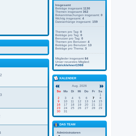
Insgesamt
Beiträge insgesamt
1130
Themen insgesamt
362
Bekanntmachungen insgesamt:
0
Wichtig insgesamt:
4
Dateianhänge insgesamt:
159
Themen pro Tag:
0
Beiträge pro Tag:
0
Benutzer pro Tag:
0
Themen pro Benutzer:
4
Beiträge pro Benutzer:
13
Beiträge pro Thema:
3
Mitglieder insgesamt
84
Unser neuestes Mitglied:
Patricklehnert1988
42
KALENDER
Aug. 2026
So
Mo
Di
Mi
Do
Fr
Sa
33
1
2
3
4
5
6
7
8
9
10
11
12
13
14
15
16
17
18
19
20
21
22
23
24
25
26
27
28
29
30
31
2
DAS TEAM
4
Administratoren