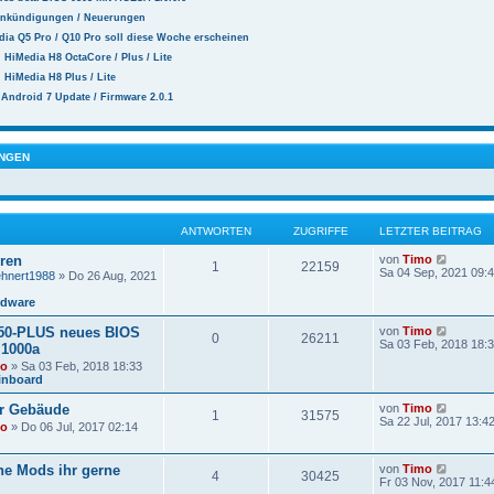
 Ankündigungen / Neuerungen
dia Q5 Pro / Q10 Pro soll diese Woche erscheinen
n HiMedia H8 OctaCore / Plus / Lite
n HiMedia H8 Plus / Lite
Android 7 Update / Firmware 2.0.1
NGEN
ANTWORTEN
ZUGRIFFE
LETZTER BEITRAG
N
eren
von
Timo
1
22159
e
Sa 04 Sep, 2021 09:
ehnert1988
» Do 26 Aug, 2021
u
e
rdware
s
t
N
0-PLUS neues BIOS
von
Timo
0
26211
e
e
Sa 03 Feb, 2018 18:
 1000a
r
u
B
mo
» Sa 03 Feb, 2018 18:33
e
e
inboard
s
i
t
t
N
r Gebäude
von
Timo
e
1
31575
r
e
Sa 22 Jul, 2017 13:4
r
mo
» Do 06 Jul, 2017 02:14
a
u
B
g
e
e
s
i
N
he Mods ihr gerne
von
Timo
t
4
30425
t
e
Fr 03 Nov, 2017 11:4
e
r