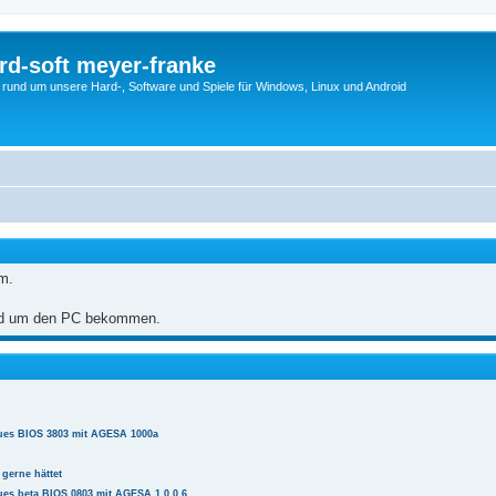
rd-soft meyer-franke
s rund um unsere Hard-, Software und Spiele für Windows, Linux und Android
m.
und um den PC bekommen.
es BIOS 3803 mit AGESA 1000a
gerne hättet
s beta BIOS 0803 mit AGESA 1.0.0.6