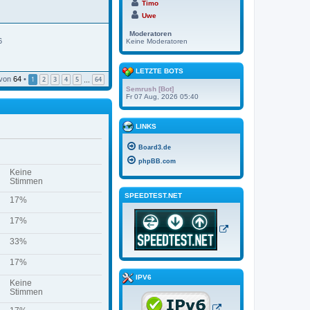
Timo
Uwe
Moderatoren
6
Keine Moderatoren
LETZTE BOTS
von
64
•
1
2
3
4
5
64
…
Semrush [Bot]
Fr 07 Aug, 2026 05:40
LINKS
Board3.de
phpBB.com
Keine
Stimmen
SPEEDTEST.NET
17%
17%
33%
17%
IPV6
Keine
Stimmen