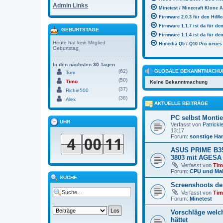
Admin Links
Minetest / Minecraft Klone
Firmware 2.0.3 für den HiMe
Firmware 1.1.7 ist da für de
GEBURTSTAGE
Firmware 1.1.4 ist da für de
Heute hat kein Mitglied
Himedia Q5 / Q10 Pro neues 
Geburtstag
In den nächsten 30 Tagen
(62)
GLOBALE BEKANNTMACHU
Tom
(50)
Timo
Keine Bekanntmachung
(37)
Richie500
(38)
Alex
AKTUELLE BEITRÄGE
PC selbst Monti
UHR
Verfasst von
Patrickl
13:17
Forum:
sonstige Ha
ASUS PRIME B35
3803 mit AGESA
Verfasst von
Ti
Forum:
CPU und Ma
SUCHE
Screenshoots de
Verfasst von
Ti
Forum:
Minetest
Vorschläge welc
hättet