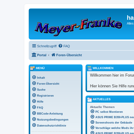
ha
Alle
Schnellzugriff
FAQ
Portal
Foren-Übersicht
MENÜ
WILLKOMMEN
Willkommen hier im Foru
Inhalt
Foren-Übersicht
Hier können Sie Hilfe r
Suche
Registrieren
AKTUELLES
Hilfe
Aktuelle Themen
FAQ
PC selbst Montieren
BBCode-Anleitung
ASUS PRIME B350-PLUS neu
Nutzungsbedingungen
Screenshoots der Gebäude
Datenschutzrichtlinie
Vorschläge welche Mods ihr 
ASUS PRIME B350-PLUS neue