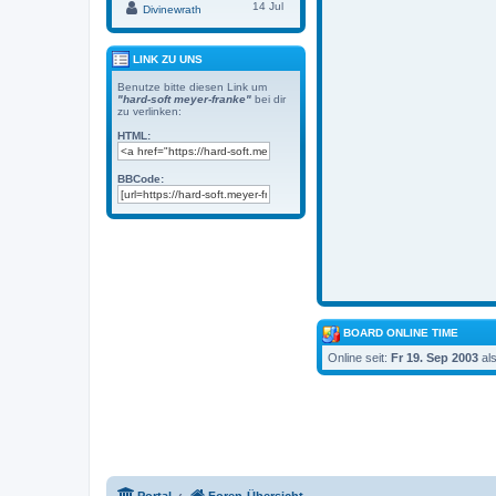
14 Jul
Divinewrath
LINK ZU UNS
Benutze bitte diesen Link um
"hard-soft meyer-franke"
bei dir
zu verlinken:
HTML:
BBCode:
BOARD ONLINE TIME
Online seit:
Fr 19. Sep 2003
al
Portal
Foren-Übersicht