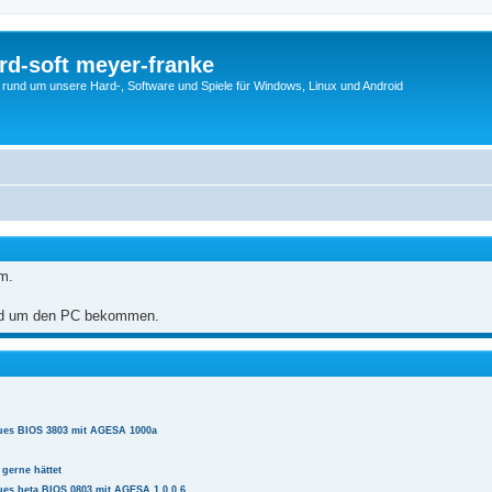
rd-soft meyer-franke
s rund um unsere Hard-, Software und Spiele für Windows, Linux und Android
m.
und um den PC bekommen.
es BIOS 3803 mit AGESA 1000a
gerne hättet
s beta BIOS 0803 mit AGESA 1.0.0.6