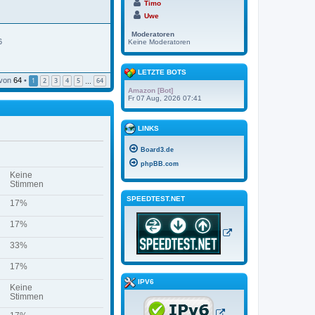
Timo
Uwe
Moderatoren
6
Keine Moderatoren
LETZTE BOTS
von
64
•
1
2
3
4
5
64
…
Amazon [Bot]
Fr 07 Aug, 2026 07:41
LINKS
Board3.de
phpBB.com
Keine
Stimmen
SPEEDTEST.NET
17%
17%
33%
17%
IPV6
Keine
Stimmen