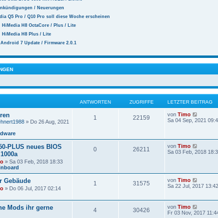
 Ankündigungen / Neuerungen
dia Q5 Pro / Q10 Pro soll diese Woche erscheinen
n HiMedia H8 OctaCore / Plus / Lite
n HiMedia H8 Plus / Lite
Android 7 Update / Firmware 2.0.1
NGEN
ANTWORTEN
ZUGRIFFE
LETZTER BEITRAG
N
eren
von
Timo
1
22159
e
Sa 04 Sep, 2021 09:
ehnert1988
» Do 26 Aug, 2021
u
e
rdware
s
t
N
0-PLUS neues BIOS
von
Timo
0
26211
e
e
Sa 03 Feb, 2018 18:
 1000a
r
u
B
mo
» Sa 03 Feb, 2018 18:33
e
e
inboard
s
i
t
t
N
r Gebäude
von
Timo
e
1
31575
r
e
Sa 22 Jul, 2017 13:4
r
mo
» Do 06 Jul, 2017 02:14
a
u
B
g
e
e
s
i
N
he Mods ihr gerne
von
Timo
t
4
30426
t
e
Fr 03 Nov, 2017 11:4
e
r