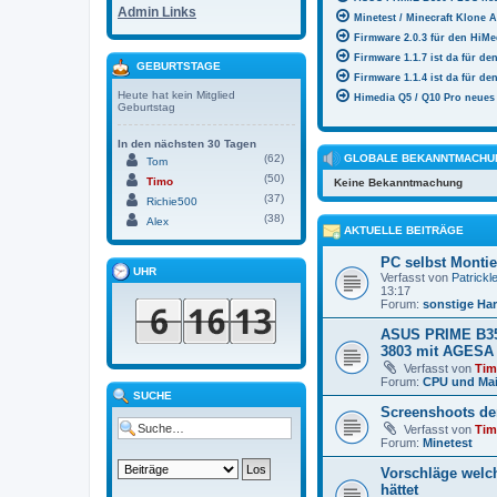
Admin Links
Minetest / Minecraft Klone
Firmware 2.0.3 für den HiMe
Firmware 1.1.7 ist da für de
GEBURTSTAGE
Firmware 1.1.4 ist da für de
Heute hat kein Mitglied
Himedia Q5 / Q10 Pro neues 
Geburtstag
In den nächsten 30 Tagen
(62)
GLOBALE BEKANNTMACHU
Tom
(50)
Timo
Keine Bekanntmachung
(37)
Richie500
(38)
Alex
AKTUELLE BEITRÄGE
PC selbst Monti
UHR
Verfasst von
Patrickl
13:17
Forum:
sonstige Ha
ASUS PRIME B35
3803 mit AGESA
Verfasst von
Ti
Forum:
CPU und Ma
SUCHE
Screenshoots de
Verfasst von
Ti
Forum:
Minetest
Vorschläge welc
hättet