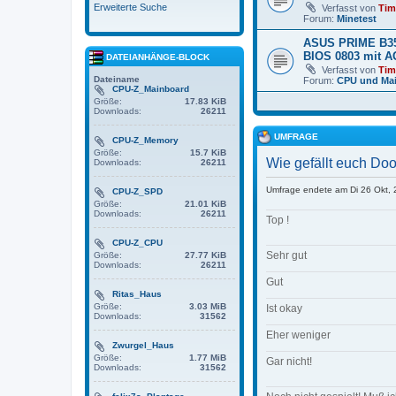
Erweiterte Suche
Verfasst von
Ti
Forum:
Minetest
ASUS PRIME B35
BIOS 0803 mit A
DATEIANHÄNGE-BLOCK
Verfasst von
Ti
Dateiname
Forum:
CPU und Ma
CPU-Z_Mainboard
Größe:
17.83 KiB
Downloads:
26211
UMFRAGE
CPU-Z_Memory
Größe:
15.7 KiB
Wie gefällt euch Do
Downloads:
26211
Umfrage endete am Di 26 Okt,
CPU-Z_SPD
Größe:
21.01 KiB
Downloads:
26211
Top !
CPU-Z_CPU
Sehr gut
Größe:
27.77 KiB
Downloads:
26211
Gut
Ritas_Haus
Größe:
3.03 MiB
Ist okay
Downloads:
31562
Eher weniger
Zwurgel_Haus
Größe:
1.77 MiB
Gar nicht!
Downloads:
31562