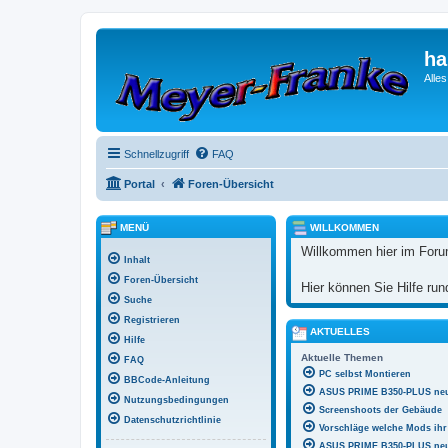
ha
Alle
Schnellzugriff
FAQ
Portal
Foren-Übersicht
MENÜ
WILLKOMMEN
Willkommen hier im Foru
Inhalt
Foren-Übersicht
Hier können Sie Hilfe r
Suche
Registrieren
AKTUELLES
Hilfe
Aktuelle Themen
FAQ
PC selbst Montieren
BBCode-Anleitung
ASUS PRIME B350-PLUS neu
Nutzungsbedingungen
Screenshoots der Gebäude
Datenschutzrichtlinie
Vorschläge welche Mods ihr 
ASUS PRIME B350-PLUS neue