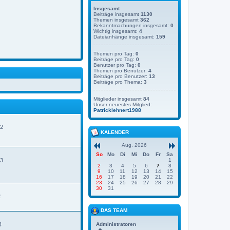
Insgesamt
Beiträge insgesamt
1130
Themen insgesamt
362
Bekanntmachungen insgesamt:
0
Wichtig insgesamt:
4
Dateianhänge insgesamt:
159
Themen pro Tag:
0
Beiträge pro Tag:
0
Benutzer pro Tag:
0
Themen pro Benutzer:
4
Beiträge pro Benutzer:
13
Beiträge pro Thema:
3
Mitglieder insgesamt
84
Unser neuestes Mitglied:
Patricklehnert1988
42
KALENDER
Aug. 2026
So
Mo
Di
Mi
Do
Fr
Sa
33
1
2
3
4
5
6
7
8
9
10
11
12
13
14
15
16
17
18
19
20
21
22
23
24
25
26
27
28
29
30
31
2
DAS TEAM
4
Administratoren