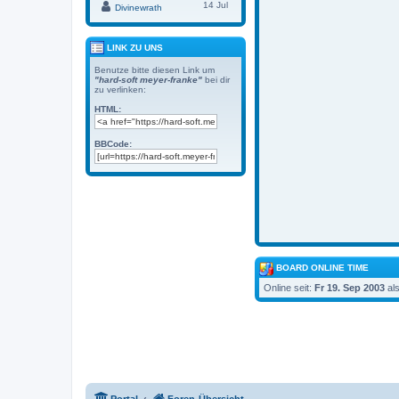
14 Jul
Divinewrath
LINK ZU UNS
Benutze bitte diesen Link um
"hard-soft meyer-franke"
bei dir
zu verlinken:
HTML:
BBCode:
BOARD ONLINE TIME
Online seit:
Fr 19. Sep 2003
al
Portal
Foren-Übersicht