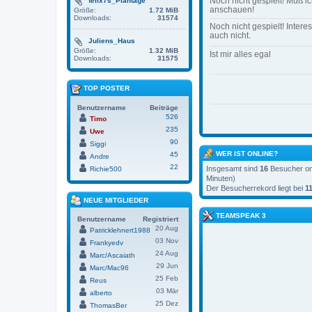
Noch nicht gespielt! Muß i
felix7s_Plantage
anschauen!
Größe:
1.72 MiB
Downloads:
31574
Noch nicht gespielt! Interes
auch nicht.
Juliens_Haus
Größe:
1.32 MiB
Ist mir alles egal
Downloads:
31575
TOP POSTER
Benutzername
Beiträge
526
Timo
235
Uwe
90
Siggi
WER IST ONLINE?
45
Andre
22
Insgesamt sind
16
Besucher onl
Richie500
Minuten)
Der Besucherrekord liegt bei
1
NEUE MITGLIEDER
TEAMSPEAK 3
Benutzername
Registriert
20 Aug
Patricklehnert1988
03 Nov
Frankyedv
24 Aug
Marc/Ascaiath
29 Jun
Marc/Mac96
25 Feb
Reus
03 Mär
alberto
25 Dez
ThomasBer