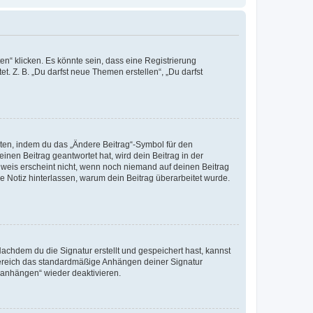
n“ klicken. Es könnte sein, dass eine Registrierung
t. Z. B. „Du darfst neue Themen erstellen“, „Du darfst
iten, indem du das „Ändere Beitrag“-Symbol für den
inen Beitrag geantwortet hat, wird dein Beitrag in der
nweis erscheint nicht, wenn noch niemand auf deinen Beitrag
ne Notiz hinterlassen, warum dein Beitrag überarbeitet wurde.
chdem du die Signatur erstellt und gespeichert hast, kannst
Bereich das standardmäßige Anhängen deiner Signatur
r anhängen“ wieder deaktivieren.