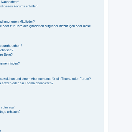
 Nachrichten!
ed dieses Forums erhalten!
d ignorierten Mitglieder?
e oder zur Liste der ignorierten Mitglieder hinzufügen oder diese
en durchsuchen?
gebnisse?
re Seite?
hemen finden?
esezeichen und einem Abonnements für ein Thema oder Forum?
a setzen oder ein Thema abonnieren?
 zulässig?
hänge erhalten?
?