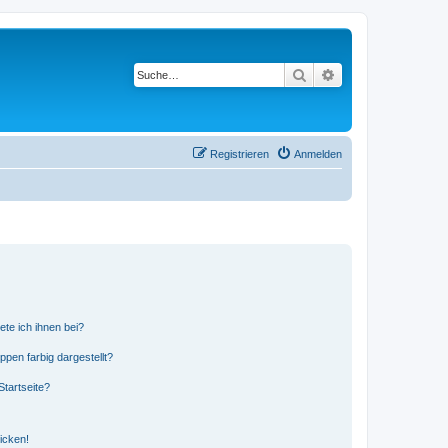
Suche
Erweiterte Suche
Registrieren
Anmelden
ete ich ihnen bei?
en farbig dargestellt?
tartseite?
icken!