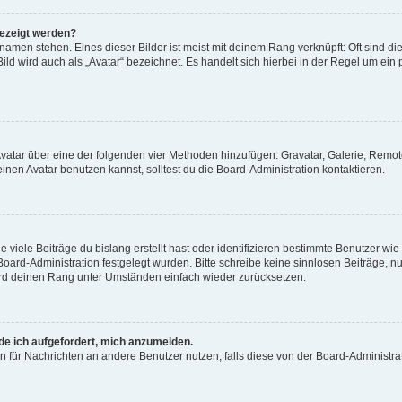
gezeigt werden?
amen stehen. Eines dieser Bilder ist meist mit deinem Rang verknüpft: Oft sind di
ld wird auch als „Avatar“ bezeichnet. Es handelt sich hierbei in der Regel um ein
 Avatar über eine der folgenden vier Methoden hinzufügen: Gravatar, Galerie, Rem
en Avatar benutzen kannst, solltest du die Board-Administration kontaktieren.
viele Beiträge du bislang erstellt hast oder identifizieren bestimmte Benutzer w
 Board-Administration festgelegt wurden. Bitte schreibe keine sinnlosen Beiträge
wird deinen Rang unter Umständen einfach wieder zurücksetzen.
rde ich aufgefordert, mich anzumelden.
ion für Nachrichten an andere Benutzer nutzen, falls diese von der Board-Administ