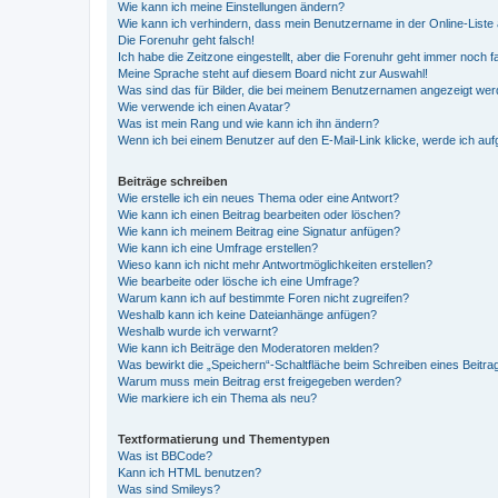
Wie kann ich meine Einstellungen ändern?
Wie kann ich verhindern, dass mein Benutzername in der Online-Liste 
Die Forenuhr geht falsch!
Ich habe die Zeitzone eingestellt, aber die Forenuhr geht immer noch f
Meine Sprache steht auf diesem Board nicht zur Auswahl!
Was sind das für Bilder, die bei meinem Benutzernamen angezeigt we
Wie verwende ich einen Avatar?
Was ist mein Rang und wie kann ich ihn ändern?
Wenn ich bei einem Benutzer auf den E-Mail-Link klicke, werde ich au
Beiträge schreiben
Wie erstelle ich ein neues Thema oder eine Antwort?
Wie kann ich einen Beitrag bearbeiten oder löschen?
Wie kann ich meinem Beitrag eine Signatur anfügen?
Wie kann ich eine Umfrage erstellen?
Wieso kann ich nicht mehr Antwortmöglichkeiten erstellen?
Wie bearbeite oder lösche ich eine Umfrage?
Warum kann ich auf bestimmte Foren nicht zugreifen?
Weshalb kann ich keine Dateianhänge anfügen?
Weshalb wurde ich verwarnt?
Wie kann ich Beiträge den Moderatoren melden?
Was bewirkt die „Speichern“-Schaltfläche beim Schreiben eines Beitra
Warum muss mein Beitrag erst freigegeben werden?
Wie markiere ich ein Thema als neu?
Textformatierung und Thementypen
Was ist BBCode?
Kann ich HTML benutzen?
Was sind Smileys?