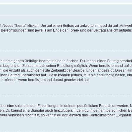
„Neues Thema“ klicken. Um auf einen Beitrag zu antworten, musst du auf „Antworte
e Berechtigungen sind jeweils am Ende der Foren- und der Beitragsansicht aufgeliste
r deine eigenen Beiträge bearbeiten oder löschen. Du kannst einen Beitrag bearbe
inen begrenzten Zeitraum nach seiner Erstellung möglich. Wenn bereits jemand auf de
 die Anzahl als auch der letzte Zeitpunkt der Bearbeitungen angezeigt. Dieser Hi
en Beitrag überarbeitet hat. Diese können jedoch, falls sie es für nötig halten, ei
hen können, wenn bereits jemand darauf geantwortet hat.
st eine solche in den Einstellungen in deinem persönlichen Bereich entwerfen. Na
eren. Du kannst eine Signatur auch hinzufügen, indem du in deinem persönlichen 
atur verfassen möchtest, so kannst du dort einfach das Kontrollkästchen „Signatu