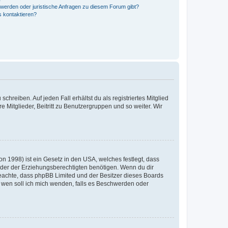
hwerden oder juristische Anfragen zu diesem Forum gibt?
s kontaktieren?
chreiben. Auf jeden Fall erhältst du als registriertes Mitglied
e Mitglieder, Beitritt zu Benutzergruppen und so weiter. Wir
n 1998) ist ein Gesetz in den USA, welches festlegt, dass
der der Erziehungsberechtigten benötigen. Wenn du dir
te beachte, dass phpBB Limited und der Besitzer dieses Boards
An wen soll ich mich wenden, falls es Beschwerden oder