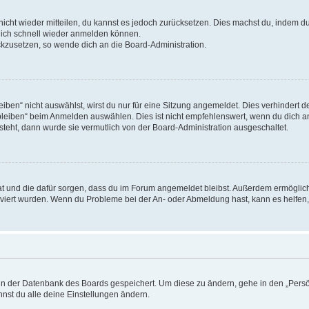
 nicht wieder mitteilen, du kannst es jedoch zurücksetzen. Dies machst du, indem 
 dich schnell wieder anmelden können.
ückzusetzen, so wende dich an die Board-Administration.
en“ nicht auswählst, wirst du nur für eine Sitzung angemeldet. Dies verhindert 
leiben“ beim Anmelden auswählen. Dies ist nicht empfehlenswert, wenn du dich an
 steht, dann wurde sie vermutlich von der Board-Administration ausgeschaltet.
 hat und die dafür sorgen, dass du im Forum angemeldet bleibst. Außerdem ermögli
tiviert wurden. Wenn du Probleme bei der An- oder Abmeldung hast, kann es helfen
n in der Datenbank des Boards gespeichert. Um diese zu ändern, gehe in den „Persö
nst du alle deine Einstellungen ändern.