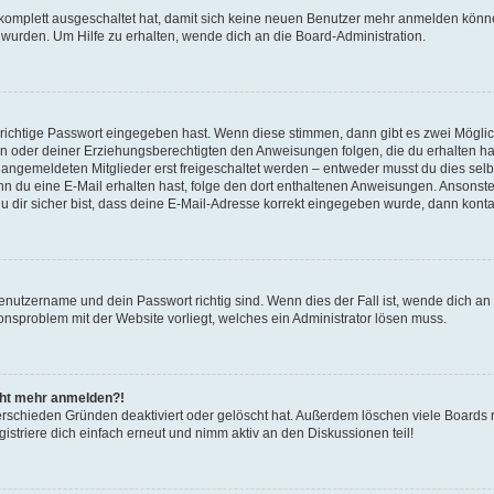
g komplett ausgeschaltet hat, damit sich keine neuen Benutzer mehr anmelden könn
 wurden. Um Hilfe zu erhalten, wende dich an die Board-Administration.
 richtige Passwort eingegeben hast. Wenn diese stimmen, dann gibt es zwei Mögl
tern oder deiner Erziehungsberechtigten den Anweisungen folgen, die du erhalten ha
u angemeldeten Mitglieder erst freigeschaltet werden – entweder musst du dies selbs
. Wenn du eine E-Mail erhalten hast, folge den dort enthaltenen Anweisungen. Ansons
 dir sicher bist, dass deine E-Mail-Adresse korrekt eingegeben wurde, dann kontak
Benutzername und dein Passwort richtig sind. Wenn dies der Fall ist, wende dich a
ionsproblem mit der Website vorliegt, welches ein Administrator lösen muss.
icht mehr anmelden?!
erschieden Gründen deaktiviert oder gelöscht hat. Außerdem löschen viele Boards r
triere dich einfach erneut und nimm aktiv an den Diskussionen teil!