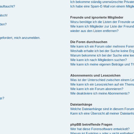
Ich bekomme ständig unerwünschte Private
auftaucht?
Ich habe eine Spam-E-Mail von einem Mitgli
alsch!
Freunde und ignorierte Mitglieder
Wozu benötige ich die Listen der Freunde un
rden?
Wie kann ich Mitglieder zur Liste der Freund
wieder aus den Listen entfernen?
fgefordert, mich anzumelden.
Die Foren durchsuchen
Wie kann ich ein Forum oder mehrere For
Weshalb erhalte ich bei der Suche keine Er
Warum bekomme ich bei der Suche eine lee
Wie kann ich nach Mitgliedern suchen?
Wie kann ich meine eigenen Beiträge und T
Abonnements und Lesezeichen
Was ist der Unterschied zwischen einem L
Wie kann ich ein Lesezeichen auf ein Them
Wie kann ich ein Forum abonnieren?
Wie deaktiviere ich meine Abonnements?
gs?
Dateianhänge
Welche Dateianhänge sind in diesem Forum
Kann ich eine Übersicht all meiner Dateian
phpBB betreffende Fragen
Wer hat diese Forensoftware entwickelt?
Warum ist Funktion x oder y nicht enthalten