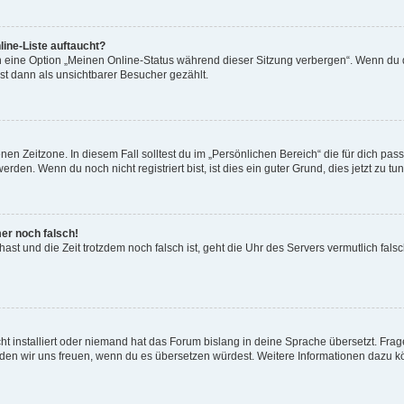
ine-Liste auftaucht?
n eine Option „Meinen Online-Status während dieser Sitzung verbergen“. Wenn du d
st dann als unsichtbarer Besucher gezählt.
en Zeitzone. In diesem Fall solltest du im „Persönlichen Bereich“ die für dich passe
den. Wenn du noch nicht registriert bist, ist dies ein guter Grund, dies jetzt zu tun
mer noch falsch!
t hast und die Zeit trotzdem noch falsch ist, geht die Uhr des Servers vermutlich fal
t installiert oder niemand hat das Forum bislang in deine Sprache übersetzt. Frag
, würden wir uns freuen, wenn du es übersetzen würdest. Weitere Informationen dazu