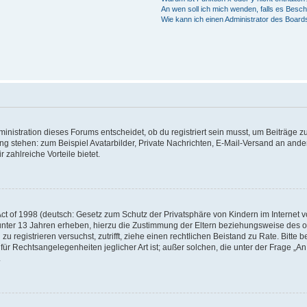
An wen soll ich mich wenden, falls es Besc
Wie kann ich einen Administrator des Board
istration dieses Forums entscheidet, ob du registriert sein musst, um Beiträge zu s
ung stehen: zum Beispiel Avatarbilder, Private Nachrichten, E-Mail-Versand an ander
 zahlreiche Vorteile bietet.
t of 1998 (deutsch: Gesetz zum Schutz der Privatsphäre von Kindern im Internet vo
unter 13 Jahren erheben, hierzu die Zustimmung der Eltern beziehungsweise des o
h zu registrieren versuchst, zutrifft, ziehe einen rechtlichen Beistand zu Rate. Bit
für Rechtsangelegenheiten jeglicher Art ist; außer solchen, die unter der Frage „
.