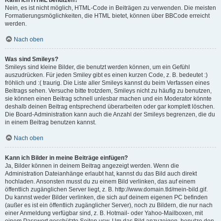
Nein, es ist nicht möglich, HTML-Code in Beiträgen zu verwenden. Die meisten
Formatierungsmöglichkeiten, die HTML bietet, können über BBCode erreicht
werden.
Nach oben
Was sind Smileys?
Smileys sind kleine Bilder, die benutzt werden können, um ein Gefühl
auszudrücken. Für jeden Smiley gibt es einen kurzen Code, z. B. bedeutet :)
fröhlich und :( traurig. Die Liste aller Smileys kannst du beim Verfassen eines
Beitrags sehen. Versuche bitte trotzdem, Smileys nicht zu häufig zu benutzen,
sie können einen Beitrag schnell unlesbar machen und ein Moderator könnte
deshalb deinen Beitrag entsprechend überarbeiten oder gar komplett löschen.
Die Board-Administration kann auch die Anzahl der Smileys begrenzen, die du
in einem Beitrag benutzen kannst.
Nach oben
Kann ich Bilder in meine Beiträge einfügen?
Ja, Bilder können in deinem Beitrag angezeigt werden. Wenn die
Administration Dateianhänge erlaubt hat, kannst du das Bild auch direkt
hochladen. Ansonsten musst du zu einem Bild verlinken, das auf einem
öffentlich zugänglichen Server liegt, z. B. http://www.domain.tld/mein-bild.gif.
Du kannst weder Bilder verlinken, die sich auf deinem eigenen PC befinden
(außer es ist ein öffentlich zugänglicher Server), noch zu Bildern, die nur nach
einer Anmeldung verfügbar sind, z. B. Hotmail- oder Yahoo-Mailboxen, mit
einem Passwort geschützte Seiten usw. Um das Bild anzuzeigen, benutze den