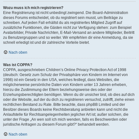
Wozu muss ich mich registrieren?
Eine Registrierung ist nicht unbedingt zwingend. Die Board-Administration
dieses Forums entscheidet, ob du registriert sein musst, um Beiträge zu
schreiben. Auf jeden Fall erhältst du als registriertes Mitglied Zugriff auf
zusätzliche Funktionen, die Gästen nicht zur Verfügung stehen: zum Beispiel
Avatarbilder, Private Nachrichten, E-Mail-Versand an andere Mitglieder, Beitritt
zu Benutzergruppen und so weiter. Wir empfehlen dir eine Anmeldung, da sie
schnell erledigt ist und dir zahlreiche Vorteile bietet.
Nach oben
Was ist COPPA?
COPPA, ausgeschrieben Children’s Online Privacy Protection Act of 1998
(deutsch: Gesetz zum Schutz der Privatsphäre von Kindern im Internet von
1998) ist ein Gesetz in den USA, welches festlegt, dass Websites, die
möglicherweise persönliche Daten von Kindern unter 13 Jahren erheben,
hierzu die Zustimmung der Eltern beziehungsweise des oder der
Erziehungsberechtigten benötigen. Wenn du dir unsicher bist, ob dies auf dich
oder die Website, auf der du dich zu registrieren versuchst, zutrifft, ziehe einen
rechtlichen Beistand zu Rate. Bitte beachte, dass phpBB Limited und der
Besitzer dieses Boards keine Rechtsberatung anbieten kann und nicht die
Anlaufstelle für Rechtsangelegenheiten jeglicher Art ist; außer solchen, die
unter der Frage „An wen soll ich mich wenden, falls es Beschwerden oder
juristische Anfragen zu diesem Forum gibt?“ behandelt werden.
Nach oben