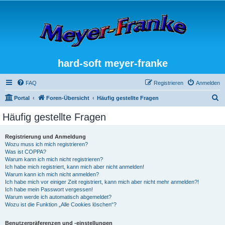
hard-soft meyer-franke
FAQ
Registrieren
Anmelden
S
Portal
Foren-Übersicht
Häufig gestellte Fragen
u
Häufig gestellte Fragen
c
h
Registrierung und Anmeldung
Wozu muss ich mich registrieren?
e
Was ist COPPA?
Warum kann ich mich nicht registrieren?
Ich habe mich registriert, kann mich aber nicht anmelden!
Warum kann ich mich nicht anmelden?
Ich habe mich vor einiger Zeit registriert, kann mich aber nicht mehr anmelden?!
Ich habe mein Passwort vergessen!
Warum werde ich automatisch abgemeldet?
Wozu ist die Funktion „Alle Cookies löschen“?
Benutzerpräferenzen und -einstellungen