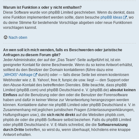
Warum ist Funktion x oder y nicht enthalten?
Diese Software wurde von phpBB Limited geschrieben. Wenn du denkst, dass
eine Funktion implementiert werden sollte, dann besuche
phpBB Ideas
, wo
du deine Stimme für bestehende Vorschläge abgeben oder neue Funktionen
vorschlagen kannst.
Nach oben
An wen soll ich mich wenden, falls es Beschwerden oder juristische
Anfragen zu diesem Forum gibt?
Jeder Administrator, der auf der „Das Team“-Seite aufgeführt ist, ist ein
geeigneter Kontakt für deine Beschwerde. Wenn du so keine Antwort erhältst,
solltest du den Besitzer der Domain kontaktieren (führe dazu eine
„WHOIS“-Abfrage
durch) oder — falls diese Seite bei einem kostenlosen
Webhoster wie z. B. Yahoo!, free.fr, funpic.de usw. liegt — den Support oder
den Abuse-Kontakt des betreffenden Dienstes. Bitte beachte, dass phpBB
Limited (phpBB.com) und phpBB Deutschland e. V. (phpBB.de)
absolut keinen
Einfluss
auf die Benutzung oder den oder die Benutzer der Forensoftware
haben und dafür in keiner Weise zur Verantwortung herangezogen werden
können. Kontaktiere daher nie phpBB Limited oder phpBB Deutschland e. V. in
Zusammenhang mit jeglichen juristischen Fragen (Unterlassungserklärungen,
Haftungsfragen usw.), die
sich nicht direkt
auf die Websiten phpbb.com,
phpbb.de oder die phpBB-Software selbst beziehen. Falls du phpBB Limited
oder phpBB Deutschland e. V. E-Mails schreibst, die die
Softwarenutzung
durch Dritte
betreffen, so wirst du, wenn überhaupt, höchstens eine knappe
Antwort erhalten.