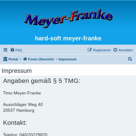
hard-soft meyer-franke
FAQ
Registrieren
Anmelden
S
Portal
Foren-Übersicht
Impressum
u
Impressum
c
Angaben gemäß § 5 TMG:
h
e
Timo Meyer-Franke
Ausschläger Weg 40
20537 Hamburg
Kontakt:
Telefon: 040/20229820