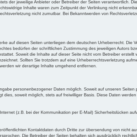
stets der jeweilige Anbieter oder Betreiber der Seiten verantwortlich. D
htswidrige Inhalte waren zum Zeitpunkt der Verlinkung nicht erkennbar.
 Rechtsverletzung nicht zumutbar. Bei Bekanntwerden von Rechtsverle
Werke auf diesen Seiten unterliegen dem deutschen Urheberrecht. Die Ver
tes bedürfen der schriftlichen Zustimmung des jeweiligen Autors bzw.
tattet. Soweit die Inhalte auf dieser Seite nicht vom Betreiber erstell
nnzeichnet. Sollten Sie trotzdem auf eine Urheberrechtsverletzung auf
werden wir derartige Inhalte umgehend entfernen.
 Angabe personenbezogener Daten möglich. Soweit auf unseren Seite
t dies, soweit möglich, stets auf freiwilliger Basis. Diese Daten werde
Internet (z.B. bei der Kommunikation per E-Mail) Sicherheitslücken auf
öffentlichten Kontaktdaten durch Dritte zur übersendung von nicht a
ersprochen. Die Betreiber der Seiten behalten sich ausdrücklich rechtl