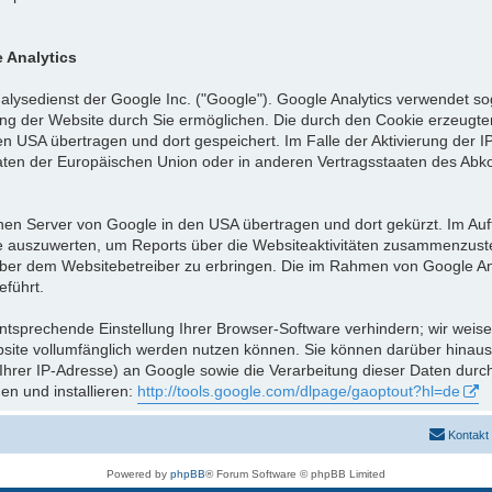
 Analytics
lysedienst der Google Inc. ("Google"). Google Analytics verwendet so
ng der Website durch Sie ermöglichen. Die durch den Cookie erzeugte
n USA übertragen und dort gespeichert. Im Falle der Aktivierung der I
aaten der Europäischen Union oder in anderen Vertragsstaaten des A
inen Server von Google in den USA übertragen und dort gekürzt. Im Auf
e auszuwerten, um Reports über die Websiteaktivitäten zusammenzuste
ber dem Websitebetreiber zu erbringen. Die im Rahmen von Google Ana
führt.
tsprechende Einstellung Ihrer Browser-Software verhindern; wir weisen
bsite vollumfänglich werden nutzen können. Sie können darüber hinau
 Ihrer IP-Adresse) an Google sowie die Verarbeitung dieser Daten dur
en und installieren:
http://tools.google.com/dlpage/gaoptout?hl=de
Kontakt
Powered by
phpBB
® Forum Software © phpBB Limited